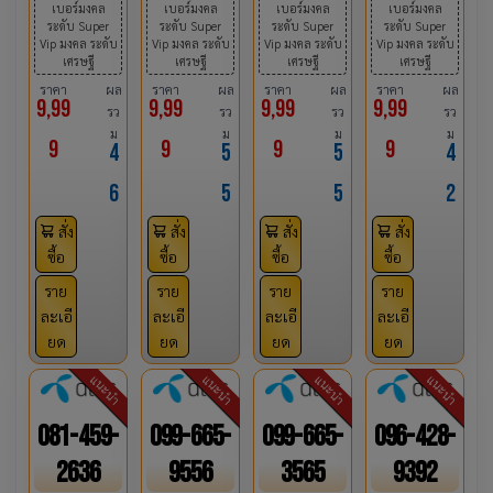
เบอร์มงคล
เบอร์มงคล
เบอร์มงคล
เบอร์มงคล
ระดับ Super
ระดับ Super
ระดับ Super
ระดับ Super
Vip มงคล ระดับ
Vip มงคล ระดับ
Vip มงคล ระดับ
Vip มงคล ระดับ
เศรษฐี
เศรษฐี
เศรษฐี
เศรษฐี
ราคา
ผล
ราคา
ผล
ราคา
ผล
ราคา
ผล
9,99
9,99
9,99
9,99
รว
รว
รว
รว
ม
ม
ม
ม
9
9
9
9
4
5
5
4
6
5
5
2
สั่ง
สั่ง
สั่ง
สั่ง
ซื้อ
ซื้อ
ซื้อ
ซื้อ
ราย
ราย
ราย
ราย
ละเอี
ละเอี
ละเอี
ละเอี
ยด
ยด
ยด
ยด
แนะนำ
แนะนำ
แนะนำ
แนะนำ
081-459-
099-665-
099-665-
096-428-
2636
9556
3565
9392