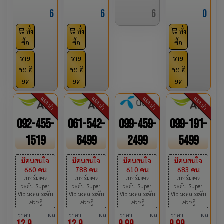
6
6
6
0
สั่ง
สั่ง
สั่ง
ซื้อ
ซื้อ
ซื้อ
ราย
ราย
ราย
ละเอี
ละเอี
ละเอี
ยด
ยด
ยด
แนะนำ
แนะนำ
แนะนำ
แนะนำ
092-455-
061-542-
099-459-
099-191-
1519
6499
2499
5499
มีคนสนใจ
มีคนสนใจ
มีคนสนใจ
มีคนสนใจ
660 คน
788 คน
610 คน
683 คน
เบอร์มงคล
เบอร์มงคล
เบอร์มงคล
เบอร์มงคล
ระดับ Super
ระดับ Super
ระดับ Super
ระดับ Super
Vip มงคล ระดับ
Vip มงคล ระดับ
Vip มงคล ระดับ
Vip มงคล ระดับ
เศรษฐี
เศรษฐี
เศรษฐี
เศรษฐี
ราคา
ผล
ราคา
ผล
ราคา
ผล
ราคา
ผล