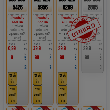
5426
5956
9289
2895
มีคนสนใจ
มีคนสนใจ
มีคนสนใจ
มีคนสนใจ
668 คน
722 คน
611 คน
77 คน
เบอร์มงคล
เบอร์มงคล
เบอร์มงคล
เบอร์มงคล
ระดับ Super
ระดับ Super
ระดับ Super
ระดับ Super
Vip มงคล ระดับ
Vip มงคล ระดับ
VIP มงคลระดับ
VIP มงคลระดับ
เศรษฐี
เศรษฐี
เศรษฐี
เศรษฐี
ราคา
ผล
ราคา
ผล
ราคา
ผล
ราคา
ผล
6,99
39,9
29,9
29,9
รว
รว
รว
รว
ม
ม
ม
ม
9
99
99
99
5
4
5
5
2
7
2
3
สั่ง
สั่ง
สั่ง
ซื้อ
ซื้อ
ซื้อ
ราย
ราย
ราย
ละเอี
ละเอี
ละเอี
ยด
ยด
ยด