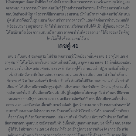
ให้คล้ายๆแอบอิจฉามักมีชื่อเสียงโด่งดัง หากเป็นดาราการงานจะพรุ่งพล่านฉุดไม่อยู่และ
จะคงทนนาน การงานมักโดดเด่นเป็นที่รู้จักอย่างรวดเร็วเพราะเจ้าตัวชอบความโดดเด่น
ชอบบิดตัวเองให้สูงๆมีสง่าราศีมีความทะเยอทะยาน มักมีหน้าตาทางสังคมหรือได้พบปะ
ผู้คนในวงสังคมชั้นสูง เหมาะกับงานข้าราชการดารานักแสดงติดต่อการต่างประเทศก็ดี
หรือจะประกอบธุรกิจส่วนตัวก็ทำให้การงานหรือกิจการไปได้ดีเป็นที่รู้จักอย่างรวดเร็ว
ให้ระมัดระวังเรื่อง ความเกินหน้าเกินตา อาจจะทำให้ใครอิจฉาเอาก็ได้อาจจะสร้างศัตรู
โดยไม่ตั้งใจต้องถ่อมตนไว้บ้าง
เลขคู่ 41
เลข 1 กับเลข 4 จะส่งเสริม ให้ชีวิต พบความรุ่งโรจน์อย่างมั่นคง เลข 1 ธาตุไฟ เลข 4
ธาตุดิน ทำให้ไฟไม่ขาดเชื้อเพราะมีดินช่วยสนับสนุน บุคคลหมายเลข 14 มักมีสมองเฉียบ
แหลม ว่องไว เป็นคนชอบคิดค้น และจดจำสิ่งต่างๆได้อย่างแม่นยำ ปฏิภาณดีแก้ไขปัญหา
เก่ง เสียนิดนึงตรงที่เป็นคนชอบสอนชอบบ่น และเจ้าระเบียบ เลข 14 เป็นกำลังดาว
จักรพรรดิ จึงเป็นคนเข้มแข็ง มีพลัง กล้าแข็ง ส่งเสริมให้ชีวิตประสบความสำเร็จอย่างดี
เยี่ยม ทำให้เป็นคนมีความคิดสุขุมนุ่มลึก เป็นคนชอบค้นคว้าศึกษา มีความยุติธรรมเป็น
หลักประจำใจถ้าเป็นเด็กจะเรียนเก่ง เป็นผู้ใหญ่มักจะให้การอุปถัมภ์ เป็นคนที่มีความ
ทะเยอทะยานดีบุคคลหมายเลข 14 จะมีความสัมพันธ์กับงานที่ต้องมีการเคลื่อนไหว
ตลอดเวลา และต้องท่องเที่ยวเดินทางติดต่อกับผู้คนจำนวนมาก หรืองานต่างประเทศได้
คบหากับคนต่างชาติต่างภาษา งานลักษณะนี้จะทำให้โชคดี มาให้ นอกจากนี้การติดต่อ
สื่อสารใดๆ ที่เกี่ยวกับสาธารณชน เช่น งานพิมพ์ นักเขียน นักข่าวนักประชาสัมพันธ์
สื่อสารมวลชนทุกแขนง จะมีความสัมพันธ์เกี่ยวกับบุคคลหมายเลข 14 ทั้งสิ้น จุดบอดของ
ผู้ได้รับอิทธิพลหมายเลข 14 คือจะนำตัวเองเข้าสู่โลกของการเสี่ยง โดยการเชื่อ หรือ
คล้อยตามคำพูด หรือการคาดการณ์สถานการณ์ อันเดอร์รั้นด้วยความโง่เขาของผู้อื่น