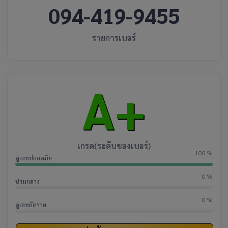
094-419-9455
รายการเบอร์
A+
เกรด(ระดับของเบอร์)
100 %
คู่เลขปลอดภัย
0 %
ปานกลาง
0 %
คู่เลขอัตราย