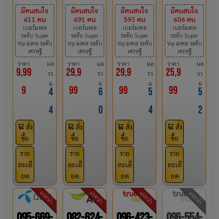
มีคนสนใจ
มีคนสนใจ
มีคนสนใจ
มีคนสนใจ
611 คน
691 คน
593 คน
606 คน
เบอร์มงคล
เบอร์มงคล
เบอร์มงคล
เบอร์มงคล
ระดับ Super
ระดับ Super
ระดับ Super
ระดับ Super
Vip มงคล ระดับ
Vip มงคล ระดับ
Vip มงคล ระดับ
Vip มงคล ระดับ
เศรษฐี
เศรษฐี
เศรษฐี
เศรษฐี
ราคา
ผล
ราคา
ผล
ราคา
ผล
ราคา
ผล
9,99
29,9
29,9
25,9
รว
รว
รว
รว
ม
ม
ม
ม
9
99
99
99
4
6
5
5
4
0
4
2
สั่ง
สั่ง
สั่ง
สั่ง
ซื้อ
ซื้อ
ซื้อ
ซื้อ
ราย
ราย
ราย
ราย
ละเอี
ละเอี
ละเอี
ละเอี
ยด
ยด
ยด
ยด
แนะนำ
แนะนำ
แนะนำ
แนะนำ
095-669-
082-624-
096-423-
096-554-