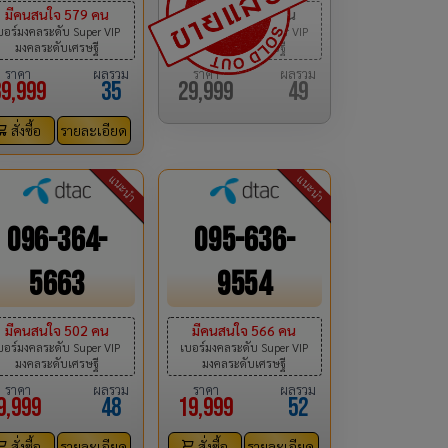
มีคนสนใจ 579 คน
มีคนสนใจ 254 คน
บอร์มงคลระดับ Super VIP
เบอร์มงคลระดับ Super VIP
มงคลระดับเศรษฐี
มงคลระดับเศรษฐี
ราคา
ผลรวม
ราคา
ผลรวม
39,999
35
29,999
49
สั่งซื้อ
รายละเอียด
แนะนำ
แนะนำ
096-364-
095-636-
5663
9554
มีคนสนใจ 502 คน
มีคนสนใจ 566 คน
บอร์มงคลระดับ Super VIP
เบอร์มงคลระดับ Super VIP
มงคลระดับเศรษฐี
มงคลระดับเศรษฐี
ราคา
ผลรวม
ราคา
ผลรวม
9,999
48
19,999
52
สั่งซื้อ
รายละเอียด
สั่งซื้อ
รายละเอียด