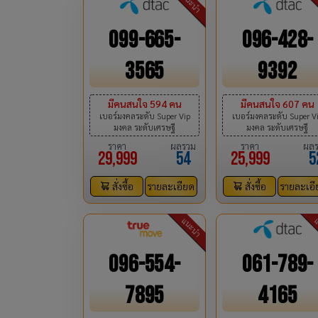
แนะนำ
แ
099-665-
096-428-
3565
9392
มีคนสนใจ 594 คน
มีคนสนใจ 607 คน
เบอร์มงคลระดับ Super Vip
เบอร์มงคลระดับ Super V
มงคล ระดับเศรษฐี
มงคล ระดับเศรษฐี
ราคา
ผลรวม
ราคา
ผล
29,999
54
25,999
5
สั่งซื้อ
รายละเอียด
สั่งซื้อ
รายละเอี
แนะนำ
แ
096-554-
061-789-
7895
4165