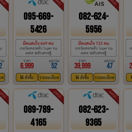
นะนำ
แนะนำ
แนะนำ
095-669-
082-624-
5426
5956
มีคนสนใจ 669 คน
มีคนสนใจ 723 คน
ip
เบอร์มงคลระดับ Super Vip
เบอร์มงคลระดับ Super Vip
เ
มงคล ระดับเศรษฐี
มงคล ระดับเศรษฐี
รวม
ราคา
ผลรวม
ราคา
ผลรวม
2
6,999
52
39,999
47
ยด
สั่งซื้อ
รายละเอียด
สั่งซื้อ
รายละเอียด
นะนำ
แนะนำ
แนะนำ
089-789-
082-623-
4165
9365