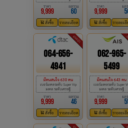
ราคา
ผลรวม
ราคา
ผล
9,999
60
9,999
5
สั่งซื้อ
รายละเอียด
สั่งซื้อ
รายละเอี
แนะนำ
แ
064-656-
062-965-
4941
5499
มีคนสนใจ 630 คน
มีคนสนใจ 643 คน
เบอร์มงคลระดับ Super Vip
เบอร์มงคลระดับ Super V
มงคล ระดับเศรษฐี
มงคล ระดับเศรษฐี
ราคา
ผลรวม
ราคา
ผล
9,999
46
9,999
5
สั่งซื้อ
รายละเอียด
สั่งซื้อ
รายละเอี