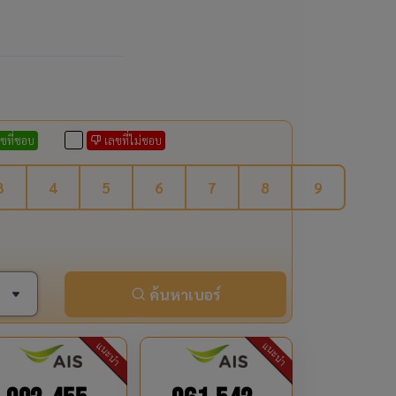
ขที่ชอบ
เลขที่ไม่ชอบ
3
4
5
6
7
8
9
ค้นหาเบอร์
แนะนำ
แนะนำ