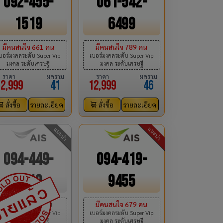
092-455-
061-542-
1519
6499
มีคนสนใจ 661 คน
มีคนสนใจ 789 คน
บอร์มงคลระดับ Super Vip
เบอร์มงคลระดับ Super Vip
มงคล ระดับเศรษฐี
มงคล ระดับเศรษฐี
ราคา
ผลรวม
ราคา
ผลรวม
12,999
41
12,999
46
สั่งซื้อ
รายละเอียด
สั่งซื้อ
รายละเอียด
แนะนำ
แนะนำ
094-449-
094-419-
5919
9455
มีคนสนใจ 29 คน
มีคนสนใจ 679 คน
บอร์มงคลระดับ Super Vip
เบอร์มงคลระดับ Super Vip
มงคล ระดับเศรษฐี
มงคล ระดับเศรษฐี